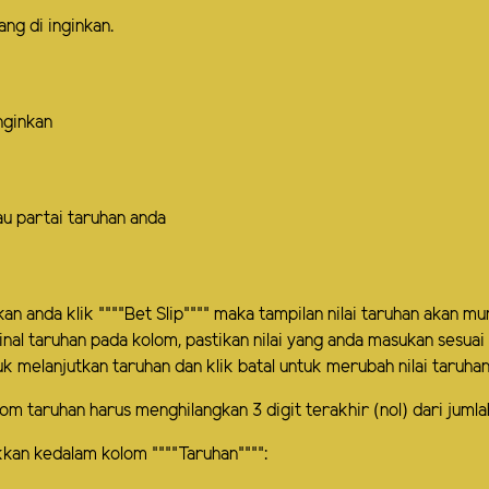
ang di inginkan.
inginkan
u partai taruhan anda
kan anda klik """"Bet Slip"""" maka tampilan nilai taruhan akan m
nal taruhan pada kolom, pastikan nilai yang anda masukan sesua
ntuk melanjutkan taruhan dan klik batal untuk merubah nilai taruhan
m taruhan harus menghilangkan 3 digit terakhir (nol) dari jumla
kan kedalam kolom """"Taruhan"""":