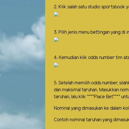
2. Klik salah satu studio sportsbook y
3. Pilih jenis menu bettingan yang di 
4. Kemudian klik odds number tim ata
5. Setelah memilih odds number, silah
dan maksimal taruhan. Masukkan nomi
taruhan, lalu klik """"Place Bet"""" u
Nominal yang dimasukan ke dalam kolo
Contoh nominal taruhan yang dimasuk